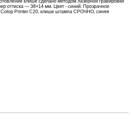
готовление клише сделано методом лазерной гравировки
 оттиска — 38×14 мм. Цвет - синий. Прозрачное
 Colop Printer C20, клише штампа СРОЧНО, синяя