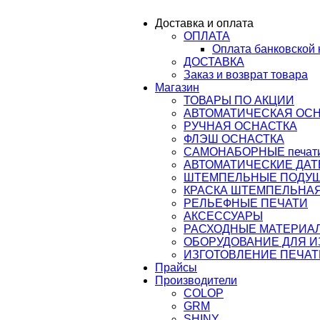
ail@osnastka-pechati.ru
Доставка и оплата
ОПЛАТА
ru
Оплата банковской 
ДОСТАВКА
Заказ и возврат товара
Магазин
ТОВАРЫ ПО АКЦИИ
АВТОМАТИЧЕСКАЯ ОС
РУЧНАЯ ОСНАСТКА
ФЛЭШ ОСНАСТКА
САМОНАБОРНЫЕ печати,
АВТОМАТИЧЕСКИЕ ДАТ
ШТЕМПЕЛЬНЫЕ ПОДУ
КРАСКА ШТЕМПЕЛЬНАЯ
РЕЛЬЕФНЫЕ ПЕЧАТИ
АКСЕССУАРЫ
РАСХОДНЫЕ МАТЕРИА
ОБОРУДОВАНИЕ ДЛЯ 
ИЗГОТОВЛЕНИЕ ПЕЧАТ
Прайсы
Производители
COLOP
GRM
SHINY