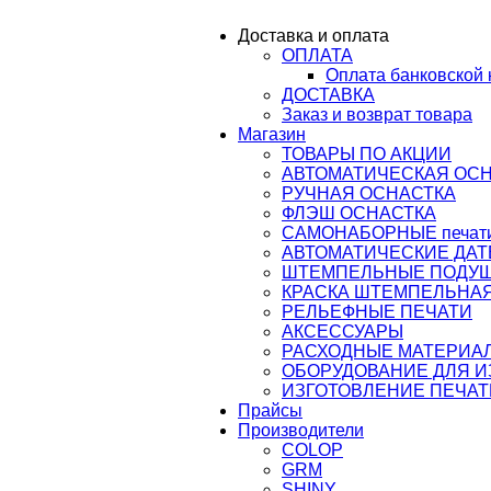
ail@osnastka-pechati.ru
Доставка и оплата
ОПЛАТА
ru
Оплата банковской 
ДОСТАВКА
Заказ и возврат товара
Магазин
ТОВАРЫ ПО АКЦИИ
АВТОМАТИЧЕСКАЯ ОС
РУЧНАЯ ОСНАСТКА
ФЛЭШ ОСНАСТКА
САМОНАБОРНЫЕ печати,
АВТОМАТИЧЕСКИЕ ДАТ
ШТЕМПЕЛЬНЫЕ ПОДУ
КРАСКА ШТЕМПЕЛЬНАЯ
РЕЛЬЕФНЫЕ ПЕЧАТИ
АКСЕССУАРЫ
РАСХОДНЫЕ МАТЕРИА
ОБОРУДОВАНИЕ ДЛЯ 
ИЗГОТОВЛЕНИЕ ПЕЧАТ
Прайсы
Производители
COLOP
GRM
SHINY