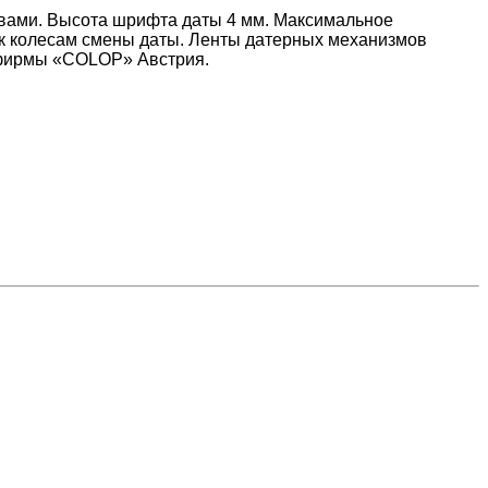
квами. Высота шрифта даты 4 мм. Максимальное
п к колесам смены даты. Ленты датерных механизмов
 фирмы «COLOP» Австрия.