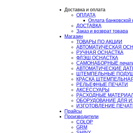
ail@osnastka-pechati.ru
Доставка и оплата
ОПЛАТА
ru
Оплата банковской 
ДОСТАВКА
Заказ и возврат товара
Магазин
ТОВАРЫ ПО АКЦИИ
АВТОМАТИЧЕСКАЯ ОС
РУЧНАЯ ОСНАСТКА
ФЛЭШ ОСНАСТКА
САМОНАБОРНЫЕ печати,
АВТОМАТИЧЕСКИЕ ДАТ
ШТЕМПЕЛЬНЫЕ ПОДУ
КРАСКА ШТЕМПЕЛЬНАЯ
РЕЛЬЕФНЫЕ ПЕЧАТИ
АКСЕССУАРЫ
РАСХОДНЫЕ МАТЕРИА
ОБОРУДОВАНИЕ ДЛЯ 
ИЗГОТОВЛЕНИЕ ПЕЧАТ
Прайсы
Производители
COLOP
GRM
SHINY