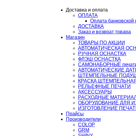
ail@osnastka-pechati.ru
Доставка и оплата
ОПЛАТА
ru
Оплата банковской 
ДОСТАВКА
Заказ и возврат товара
Магазин
ТОВАРЫ ПО АКЦИИ
АВТОМАТИЧЕСКАЯ ОС
РУЧНАЯ ОСНАСТКА
ФЛЭШ ОСНАСТКА
САМОНАБОРНЫЕ печати,
АВТОМАТИЧЕСКИЕ ДАТ
ШТЕМПЕЛЬНЫЕ ПОДУ
КРАСКА ШТЕМПЕЛЬНАЯ
РЕЛЬЕФНЫЕ ПЕЧАТИ
АКСЕССУАРЫ
РАСХОДНЫЕ МАТЕРИА
ОБОРУДОВАНИЕ ДЛЯ 
ИЗГОТОВЛЕНИЕ ПЕЧАТ
Прайсы
Производители
COLOP
GRM
SHINY