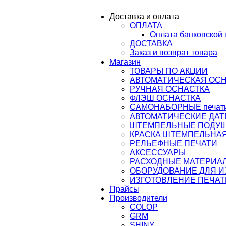
ail@osnastka-pechati.ru
Доставка и оплата
ОПЛАТА
ru
Оплата банковской 
ДОСТАВКА
Заказ и возврат товара
Магазин
ТОВАРЫ ПО АКЦИИ
АВТОМАТИЧЕСКАЯ ОС
РУЧНАЯ ОСНАСТКА
ФЛЭШ ОСНАСТКА
САМОНАБОРНЫЕ печати,
АВТОМАТИЧЕСКИЕ ДАТ
ШТЕМПЕЛЬНЫЕ ПОДУ
КРАСКА ШТЕМПЕЛЬНАЯ
РЕЛЬЕФНЫЕ ПЕЧАТИ
АКСЕССУАРЫ
РАСХОДНЫЕ МАТЕРИА
ОБОРУДОВАНИЕ ДЛЯ 
ИЗГОТОВЛЕНИЕ ПЕЧАТ
Прайсы
Производители
COLOP
GRM
SHINY