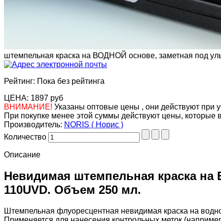
штемпельная краска на ВОДНОЙ основе, заметная под ул
Рейтинг: Пока без рейтинга
ЦЕНА:
1897 руб
ВНИМАНИЕ!
Указаны оптовые цены , они действуют при у
При покупке менее этой суммы действуют цены, которые 
Производитель:
NORIS ( Норис )
Количество
Описание
Невидимая штемпельная краска на 
110UVD. Объем 250 мл.
Штемпельная флуоресцентная невидимая краска на водной
Применяется для нанесения контрольных меток (например в