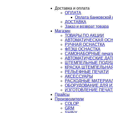
ail@osnastka-pechati.ru
Доставка и оплата
ОПЛАТА
ru
Оплата банковской 
ДОСТАВКА
Заказ и возврат товара
Магазин
ТОВАРЫ ПО АКЦИИ
АВТОМАТИЧЕСКАЯ ОС
РУЧНАЯ ОСНАСТКА
ФЛЭШ ОСНАСТКА
САМОНАБОРНЫЕ печати,
АВТОМАТИЧЕСКИЕ ДАТ
ШТЕМПЕЛЬНЫЕ ПОДУ
КРАСКА ШТЕМПЕЛЬНАЯ
РЕЛЬЕФНЫЕ ПЕЧАТИ
АКСЕССУАРЫ
РАСХОДНЫЕ МАТЕРИА
ОБОРУДОВАНИЕ ДЛЯ 
ИЗГОТОВЛЕНИЕ ПЕЧАТ
Прайсы
Производители
COLOP
GRM
SHINY