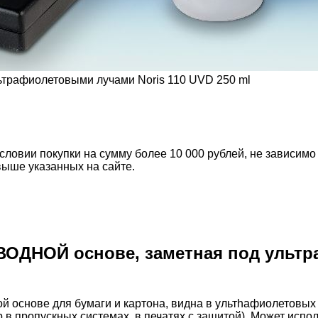
ьтрафиолетовыми лучами Noris 110 UVD 250 ml
словии покупки на сумму более 10 000 рублей, не зависимо
выше указанных на сайте.
ВОДНОЙ основе, заметная под ульт
 основе для бумаги и картона, видна в ультhафиолетовых 
 пропускных системах, в печатях с защитой). Может исполь