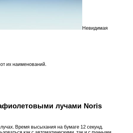
Невидимая
 от их наименований.
рафиолетовыми лучами Noris
лучах. Время высыхания на бумаге 12 секунд.
зоваться как с автоматическими, так и с ручными