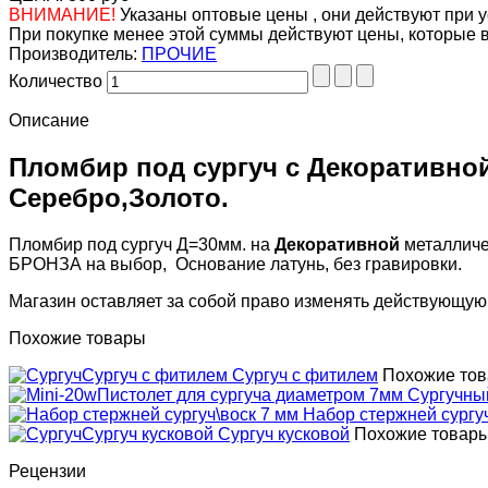
ВНИМАНИЕ!
Указаны оптовые цены , они действуют при у
При покупке менее этой суммы действуют цены, которые 
Производитель:
ПРОЧИЕ
Количество
Описание
Пломбир под сургуч с Декоративной
Серебро,Золото.
Пломбир под сургуч Д=30мм. на
Декоративной
металличе
БРОНЗА на выбор, Основание латунь, без гравировки.
Магазин оставляет за собой право изменять действующую
Похожие товары
Сургуч с фитилем
Сургуч с фитилем
Похожие то
Пистолет для сургуча диаметром 7мм
Сургучный
Набор стержней сургу
Сургуч кусковой
Сургуч кусковой
Похожие товар
Рецензии