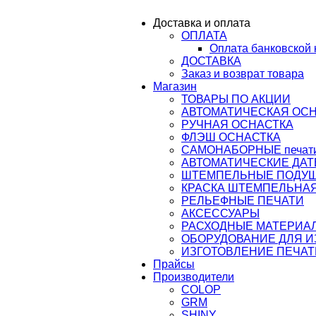
ail@osnastka-pechati.ru
Доставка и оплата
ОПЛАТА
ru
Оплата банковской 
ДОСТАВКА
Заказ и возврат товара
Магазин
ТОВАРЫ ПО АКЦИИ
АВТОМАТИЧЕСКАЯ ОС
РУЧНАЯ ОСНАСТКА
ФЛЭШ ОСНАСТКА
САМОНАБОРНЫЕ печати,
АВТОМАТИЧЕСКИЕ ДАТ
ШТЕМПЕЛЬНЫЕ ПОДУ
КРАСКА ШТЕМПЕЛЬНАЯ
РЕЛЬЕФНЫЕ ПЕЧАТИ
АКСЕССУАРЫ
РАСХОДНЫЕ МАТЕРИА
ОБОРУДОВАНИЕ ДЛЯ 
ИЗГОТОВЛЕНИЕ ПЕЧАТ
Прайсы
Производители
COLOP
GRM
SHINY