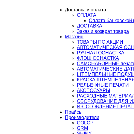
ail@osnastka-pechati.ru
Доставка и оплата
ОПЛАТА
ru
Оплата банковской 
ДОСТАВКА
Заказ и возврат товара
Магазин
ТОВАРЫ ПО АКЦИИ
АВТОМАТИЧЕСКАЯ ОС
РУЧНАЯ ОСНАСТКА
ФЛЭШ ОСНАСТКА
САМОНАБОРНЫЕ печати,
АВТОМАТИЧЕСКИЕ ДАТ
ШТЕМПЕЛЬНЫЕ ПОДУ
КРАСКА ШТЕМПЕЛЬНАЯ
РЕЛЬЕФНЫЕ ПЕЧАТИ
АКСЕССУАРЫ
РАСХОДНЫЕ МАТЕРИА
ОБОРУДОВАНИЕ ДЛЯ 
ИЗГОТОВЛЕНИЕ ПЕЧАТ
Прайсы
Производители
COLOP
GRM
SHINY