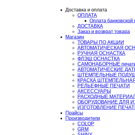
ail@osnastka-pechati.ru
Доставка и оплата
ОПЛАТА
ru
Оплата банковской 
ДОСТАВКА
Заказ и возврат товара
Магазин
ТОВАРЫ ПО АКЦИИ
АВТОМАТИЧЕСКАЯ ОС
РУЧНАЯ ОСНАСТКА
ФЛЭШ ОСНАСТКА
САМОНАБОРНЫЕ печати,
АВТОМАТИЧЕСКИЕ ДАТ
ШТЕМПЕЛЬНЫЕ ПОДУ
КРАСКА ШТЕМПЕЛЬНАЯ
РЕЛЬЕФНЫЕ ПЕЧАТИ
АКСЕССУАРЫ
РАСХОДНЫЕ МАТЕРИА
ОБОРУДОВАНИЕ ДЛЯ 
ИЗГОТОВЛЕНИЕ ПЕЧАТ
Прайсы
Производители
COLOP
GRM
SHINY